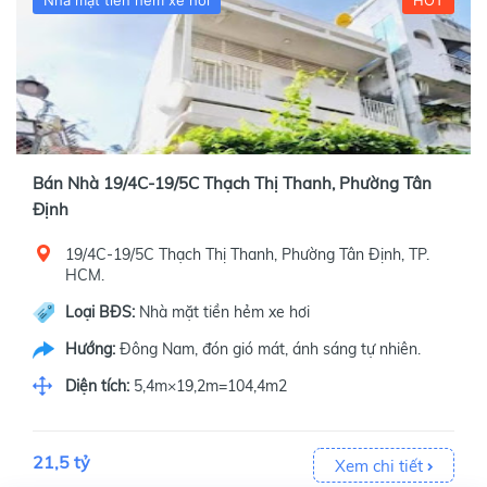
Nhà mặt tiền hẻm xe hơi
HOT
Bán Nhà 19/4C-19/5C Thạch Thị Thanh, Phường Tân
Định
19/4C-19/5C Thạch Thị Thanh, Phường Tân Định, TP.
HCM.
Loại BĐS:
Nhà mặt tiền hẻm xe hơi
Hướng:
Đông Nam, đón gió mát, ánh sáng tự nhiên.
Diện tích:
5,4m×19,2m=104,4m2
21,5 tỷ
Xem chi tiết