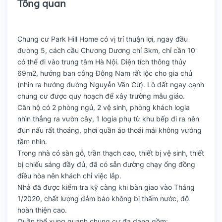
Tổng quan
Chung cư Park Hill Home có vị trí thuận lợi, ngay đầu
đường 5, cách cầu Chương Dương chỉ 3km, chỉ cần 10'
có thể đi vào trung tâm Hà Nội. Diện tích thông thủy
69m2, hướng ban công Đông Nam rất lộc cho gia chủ
(nhìn ra hướng đường Nguyễn Văn Cừ). Lô đất ngay cạnh
chung cư được quy hoạch để xây trường mẫu giáo.
Căn hộ có 2 phòng ngủ, 2 vệ sinh, phòng khách logia
nhìn thẳng ra vườn cây, 1 logia phụ từ khu bếp đi ra nên
đun nấu rất thoáng, phơi quần áo thoải mái không vướng
tầm nhìn.
Trong nhà có sàn gỗ, trần thạch cao, thiết bị vệ sinh, thiết
bị chiếu sáng đầy đủ, đã có sẵn đường chạy ống đồng
điều hòa nên khách chỉ việc lắp.
Nhà đã được kiểm tra kỹ càng khi bàn giao vào Tháng
1/2020, chất lượng đảm báo không bị thấm nước, độ
hoàn thiện cao.
Quần thể xung quanh chung cư đa dạng gồm: