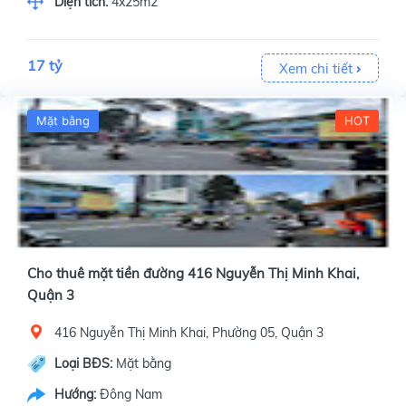
Diện tích:
4x25m2
17 tỷ
Xem chi tiết
Mặt bằng
HOT
Cho thuê mặt tiền đường 416 Nguyễn Thị Minh Khai,
Quận 3
416 Nguyễn Thị Minh Khai, Phường 05, Quận 3
Loại BĐS:
Mặt bằng
Hướng:
Đông Nam