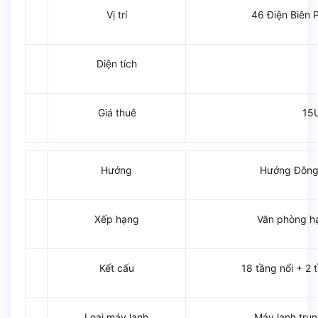
Vị trí
46 Điện Biên 
Diện tích
Giá thuê
15
Hướng
Hướng Đông
Xếp hạng
Văn phòng h
Kết cấu
18 tầng nổi + 2
Loại máy lạnh
Máy lạnh tru