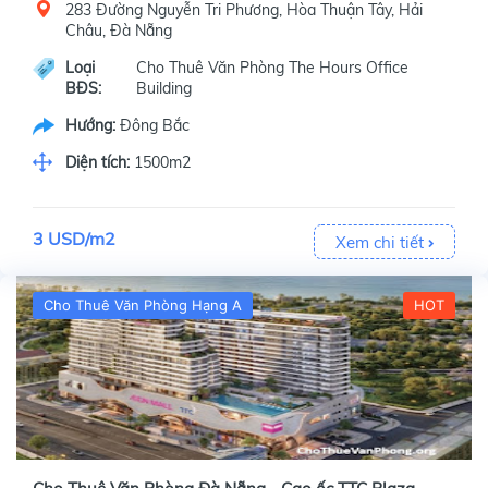
283 Đường Nguyễn Tri Phương, Hòa Thuận Tây, Hải
Châu, Đà Nẵng
Loại
Cho Thuê Văn Phòng The Hours Office
BĐS:
Building
Hướng:
Đông Bắc
Diện tích:
1500m2
3 USD/m2
Xem chi tiết
Cho Thuê Văn Phòng Hạng A
HOT