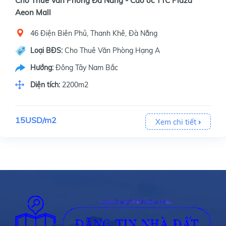
Cho Thuê Văn Phòng Đà Nẵng - Cao ốc TTC Plaza
Aeon Mall
46 Điện Biên Phủ, Thanh Khê, Đà Nẵng
Loại BĐS:
Cho Thuê Văn Phòng Hạng A
Hướng:
Đông Tây Nam Bắc
Diện tích:
2200m2
15USD/m2
Xem chi tiết