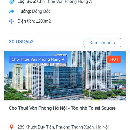
Loại BĐS:
Cho Thuê Văn Phòng Hạng A
Hướng:
Đông Bắc
Diện tích:
1200m2
20 USD/m2
Xem chi tiết
Cho Thuê Văn Phòng Hạng A
HOT
Cho Thuê Văn Phòng Hà Nội - Tòa nhà Taisei Square
289 Khuất Duy Tiến, Phường Thanh Xuân, Hà Nội